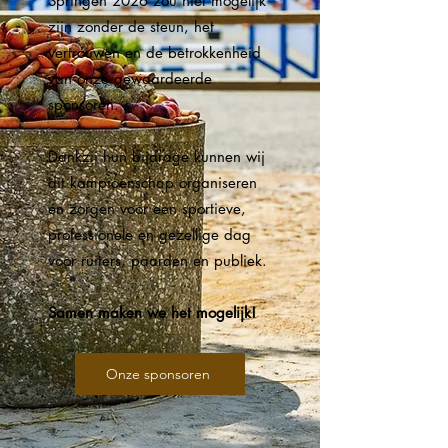
Springen 2026 zou niet mogelijk
zijn zonder de steun, het
vertrouwen en de betrokkenheid
van onze gewaardeerde
sponsoren.
Dankzij hun bijdrage kunnen wij
dit kampioenschap organiseren
en zorgen voor een sportieve,
professionele en gezellige dag
voor ruiters, paarden en publiek.
Samen maken we het mogelijk!
Onze sponsoren