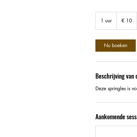
10
euro
1 uur
1
€ 10
u
u
Nu boeken
Beschrijving van 
Deze springles is v
Aankomende sess